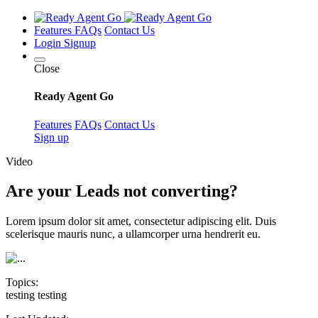
Features
FAQs
Contact Us
Login
Signup
Close
Ready Agent Go
Features
FAQs
Contact Us
Sign up
Video
Are your Leads not converting?
Lorem ipsum dolor sit amet, consectetur adipiscing elit. Duis
scelerisque mauris nunc, a ullamcorper urna hendrerit eu.
Topics:
testing
testing